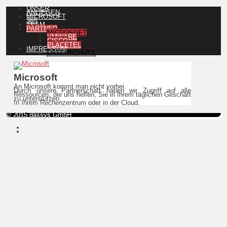
UNSER
ANLIEGEN
MICROSOFT
365
TEAM
PARTNER
MICROSOFT
VMWARE
CISCO
PLACETEL
IMPRESSUM
DATENSCHUTZ
Microsoft
An Microsoft kommt man nicht vorbei.
Durch unsere Partnerschaft haben wir Zugriff auf alle
Ressourcen, die uns helfen, Sie in Ihrem täglichen Geschäft
zu unterstützen.
In Ihrem Rechenzentrum oder in der Cloud.
© 2015 dassys GmbH